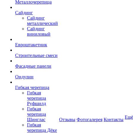
Металлочерепица
Сайдинг
Сайдинг
металлический
Сайдинг
виниловый
Евроштакетник
Строительные смеси
Фасадные панели
Ондулин
Гибкая черепица
Гибкая
черепица
Руфшилд
Гибкая
черепица
Ещ
Шинглас
Отзывы
Фотогалерея
Контакты
Гибкая
черепица Дёке