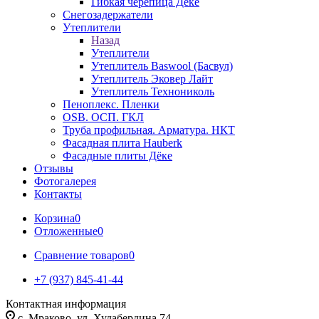
Гибкая черепица Дёке
Снегозадержатели
Утеплители
Назад
Утеплители
Утеплитель Baswool (Басвул)
Утеплитель Эковер Лайт
Утеплитель Технониколь
Пеноплекс. Пленки
OSB. ОСП. ГКЛ
Труба профильная. Арматура. НКТ
Фасадная плита Hauberk
Фасадные плиты Дёке
Отзывы
Фотогалерея
Контакты
Корзина
0
Отложенные
0
Сравнение товаров
0
+7 (937) 845-41-44
Контактная информация
с. Мраково, ул. Худабердина 74