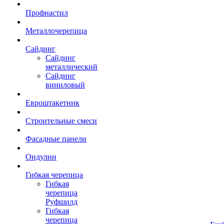
Профнастил
Металлочерепица
Сайдинг
Сайдинг
металлический
Сайдинг
виниловый
Евроштакетник
Строительные смеси
Фасадные панели
Ондулин
Гибкая черепица
Гибкая
черепица
Руфшилд
Гибкая
черепица