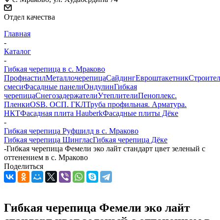
Отдел качества
Главная
-
Каталог
-
Гибкая черепица в c. Мраково
Профнастил
Металлочерепица
Сайдинг
Евроштакетник
Строите
смеси
Фасадные панели
Ондулин
Гибкая
черепица
Снегозадержатели
Утеплители
Пеноплекс.
Пленки
OSB. ОСП. ГКЛ
Труба профильная. Арматура.
НКТ
Фасадная плита Hauberk
Фасадные плиты Дёке
-
Гибкая черепица Руфшилд в c. Мраково
Гибкая черепица Шинглас
Гибкая черепица Дёке
-
Гибкая черепица Фемели эко лайт стандарт цвет зеленый с
оттенением в c. Мраково
Поделиться
Гибкая черепица Фемели эко лайт