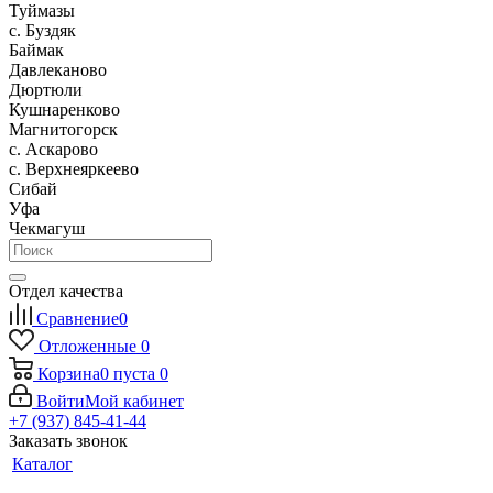
Туймазы
c. Буздяк
Баймак
Давлеканово
Дюртюли
Кушнаренково
Магнитогорск
с. Аскарово
с. Верхнеяркеево
Сибай
Уфа
Чекмагуш
Отдел качества
Сравнение
0
Отложенные
0
Корзина
0
пуста
0
Войти
Мой кабинет
+7 (937) 845-41-44
Заказать звонок
Каталог