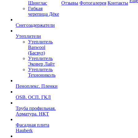
Ещ
Шинглас
Отзывы
Фотогалерея
Контакты
Гибкая
черепица Дёке
Снегозадержатели
Утеплители
Утеплитель
Baswool
(Басвул)
Утеплитель
Эковер Лайт
Утеплитель
Технониколь
Пеноплекс. Пленки
OSB. ОСП. ГКЛ
Труба профильная.
Арматура. НКТ
Фасадная плита
Hauberk