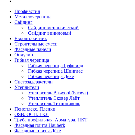
Профнастил
Металлочерепица
Сайдинг
Сайдинг металлический
Сайдинг виниловый
Евроштакетник
Строительные смеси
Фасадные панели
Ондулин
Гибкая черепица
Гибкая черепица Руфшилд
Гибкая черепица Шинглас
Гибкая черепица Дёке
Снегозадержатели
Утеплители
Утеплитель Baswool (Басвул)
Утеплитель Эковер Лайт
Утеплитель Технониколь
Пеноплекс. Пленки
OSB. ОСП. ГКЛ
Труба профильная. Арматура. НКТ
Фасадная плита Hauberk
Фасадные плиты Дёке