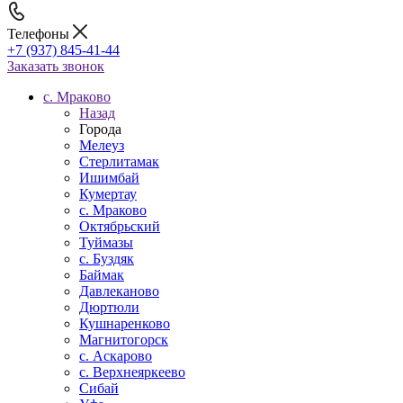
Телефоны
+7 (937) 845-41-44
Заказать звонок
c. Мраково
Назад
Города
Мелеуз
Стерлитамак
Ишимбай
Кумертау
c. Мраково
Октябрьский
Туймазы
c. Буздяк
Баймак
Давлеканово
Дюртюли
Кушнаренково
Магнитогорск
с. Аскарово
с. Верхнеяркеево
Сибай