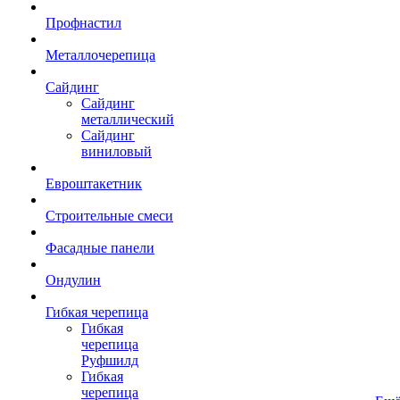
Профнастил
Металлочерепица
Сайдинг
Сайдинг
металлический
Сайдинг
виниловый
Евроштакетник
Строительные смеси
Фасадные панели
Ондулин
Гибкая черепица
Гибкая
черепица
Руфшилд
Гибкая
черепица