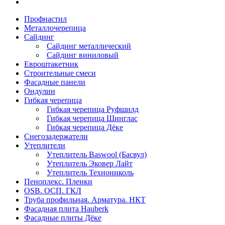
Профнастил
Металлочерепица
Сайдинг
Сайдинг металлический
Сайдинг виниловый
Евроштакетник
Строительные смеси
Фасадные панели
Ондулин
Гибкая черепица
Гибкая черепица Руфшилд
Гибкая черепица Шинглас
Гибкая черепица Дёке
Снегозадержатели
Утеплители
Утеплитель Baswool (Басвул)
Утеплитель Эковер Лайт
Утеплитель Технониколь
Пеноплекс. Пленки
OSB. ОСП. ГКЛ
Труба профильная. Арматура. НКТ
Фасадная плита Hauberk
Фасадные плиты Дёке