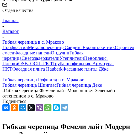
Отдел качества
Главная
-
Каталог
-
Гибкая черепица в c. Мраково
Профнастил
Металлочерепица
Сайдинг
Евроштакетник
Строите
смеси
Фасадные панели
Ондулин
Гибкая
черепица
Снегозадержатели
Утеплители
Пеноплекс.
Пленки
OSB. ОСП. ГКЛ
Труба профильная. Арматура.
НКТ
Фасадная плита Hauberk
Фасадные плиты Дёке
-
Гибкая черепица Руфшилд в c. Мраково
Гибкая черепица Шинглас
Гибкая черепица Дёке
-
Гибкая черепица Фемели лайт Модерн цвет Зеленый с
оттенением в c. Мраково
Поделиться
Гибкая черепица Фемели лайт Модерн