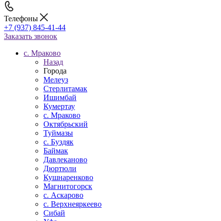
Телефоны
+7 (937) 845-41-44
Заказать звонок
c. Мраково
Назад
Города
Мелеуз
Стерлитамак
Ишимбай
Кумертау
c. Мраково
Октябрьский
Туймазы
c. Буздяк
Баймак
Давлеканово
Дюртюли
Кушнаренково
Магнитогорск
с. Аскарово
с. Верхнеяркеево
Сибай