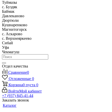
Туймазы
c. Буздяк
Баймак
Давлеканово
Дюртюли
Кушнаренково
Магнитогорск
с. Аскарово
с. Верхнеяркеево
Сибай
Уфа
Чекмагуш
Отдел качества
Сравнение
0
Отложенные
0
Корзина
0
пуста
0
Войти
Мой кабинет
+7 (937) 845-41-44
Заказать звонок
Каталог