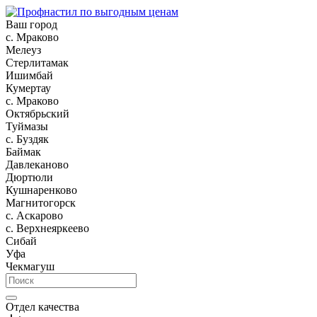
Ваш город
c. Мраково
Мелеуз
Стерлитамак
Ишимбай
Кумертау
c. Мраково
Октябрьский
Туймазы
c. Буздяк
Баймак
Давлеканово
Дюртюли
Кушнаренково
Магнитогорск
с. Аскарово
с. Верхнеяркеево
Сибай
Уфа
Чекмагуш
Отдел качества