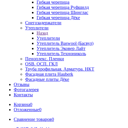
Гибкая черепица
Гибкая черепица Руфшилд
Гибкая черепица Шинглас
Гибкая черепица Дёке
Снегозадержатели
Утеплители
Назад
Утеплители
Утеплитель Baswool (Басвул)
Утеплитель Эковер Лайт
Утеплитель Технониколь
Пеноплекс. Пленки
OSB. ОСП. ГКЛ
Труба профильная. Арматура. НКТ
Фасадная плита Hauberk
Фасадные плиты Дёке
Отзывы
Фотогалерея
Контакты
Корзина
0
Отложенные
0
Сравнение товаров
0