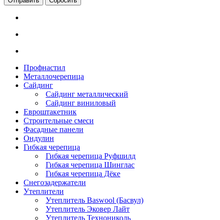
Сбросить
Профнастил
Металлочерепица
Сайдинг
Сайдинг металлический
Сайдинг виниловый
Евроштакетник
Строительные смеси
Фасадные панели
Ондулин
Гибкая черепица
Гибкая черепица Руфшилд
Гибкая черепица Шинглас
Гибкая черепица Дёке
Снегозадержатели
Утеплители
Утеплитель Baswool (Басвул)
Утеплитель Эковер Лайт
Утеплитель Технониколь