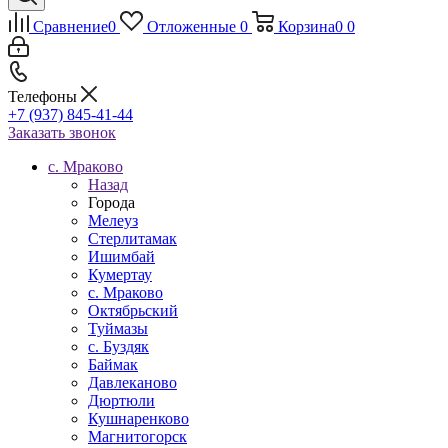
Сравнение
0
Отложенные
0
Корзина
0
0
Телефоны
+7 (937) 845-41-44
Заказать звонок
c. Мраково
Назад
Города
Мелеуз
Стерлитамак
Ишимбай
Кумертау
c. Мраково
Октябрьский
Туймазы
c. Буздяк
Баймак
Давлеканово
Дюртюли
Кушнаренково
Магнитогорск