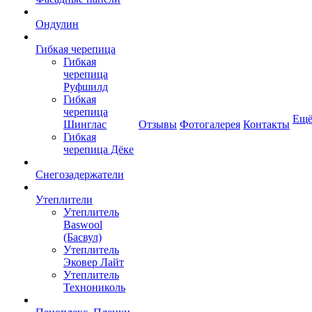
Ондулин
Гибкая черепица
Гибкая
черепица
Руфшилд
Гибкая
черепица
Ещ
Шинглас
Отзывы
Фотогалерея
Контакты
Гибкая
черепица Дёке
Снегозадержатели
Утеплители
Утеплитель
Baswool
(Басвул)
Утеплитель
Эковер Лайт
Утеплитель
Технониколь