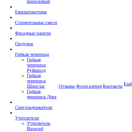
виниловый
Евроштакетник
Строительные смеси
Фасадные панели
Ондулин
Гибкая черепица
Гибкая
черепица
Руфшилд
Гибкая
черепица
Ещ
Шинглас
Отзывы
Фотогалерея
Контакты
Гибкая
черепица Дёке
Снегозадержатели
Утеплители
Утеплитель
Baswool