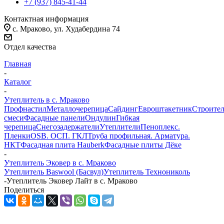
+7 (937) 845-41-44
Контактная информация
с. Мраково, ул. Худабердина 74
Отдел качества
Главная
-
Каталог
-
Утеплитель в c. Мраково
Профнастил
Металлочерепица
Сайдинг
Евроштакетник
Строите
смеси
Фасадные панели
Ондулин
Гибкая
черепица
Снегозадержатели
Утеплители
Пеноплекс.
Пленки
OSB. ОСП. ГКЛ
Труба профильная. Арматура.
НКТ
Фасадная плита Hauberk
Фасадные плиты Дёке
-
Утеплитель Эковер в c. Мраково
Утеплитель Baswool (Басвул)
Утеплитель Технониколь
-
Утеплитель Эковер Лайт в c. Мраково
Поделиться