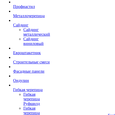
Профнастил
Металлочерепица
Сайдинг
Сайдинг
металлический
Сайдинг
виниловый
Евроштакетник
Строительные смеси
Фасадные панели
Ондулин
Гибкая черепица
Гибкая
черепица
Руфшилд
Гибкая
черепица