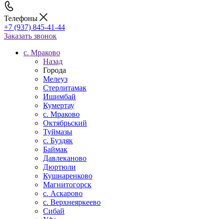
Телефоны
+7 (937) 845-41-44
Заказать звонок
c. Мраково
Назад
Города
Мелеуз
Стерлитамак
Ишимбай
Кумертау
c. Мраково
Октябрьский
Туймазы
c. Буздяк
Баймак
Давлеканово
Дюртюли
Кушнаренково
Магнитогорск
с. Аскарово
с. Верхнеяркеево
Сибай