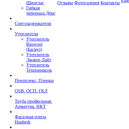
Ещ
Шинглас
Отзывы
Фотогалерея
Контакты
Гибкая
черепица Дёке
Снегозадержатели
Утеплители
Утеплитель
Baswool
(Басвул)
Утеплитель
Эковер Лайт
Утеплитель
Технониколь
Пеноплекс. Пленки
OSB. ОСП. ГКЛ
Труба профильная.
Арматура. НКТ
Фасадная плита
Hauberk