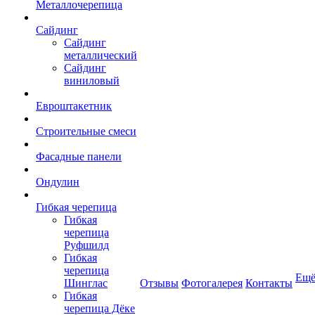
Металлочерепица
Сайдинг
Сайдинг
металлический
Сайдинг
виниловый
Евроштакетник
Строительные смеси
Фасадные панели
Ондулин
Гибкая черепица
Гибкая
черепица
Руфшилд
Гибкая
черепица
Ещ
Шинглас
Отзывы
Фотогалерея
Контакты
Гибкая
черепица Дёке