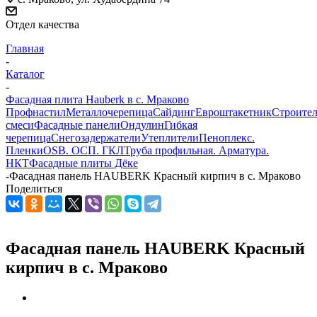
Отдел качества
Главная
-
Каталог
-
Фасадная плита Hauberk в c. Мраково
Профнастил
Металлочерепица
Сайдинг
Евроштакетник
Строите
смеси
Фасадные панели
Ондулин
Гибкая
черепица
Снегозадержатели
Утеплители
Пеноплекс.
Пленки
OSB. ОСП. ГКЛ
Труба профильная. Арматура.
НКТ
Фасадные плиты Дёке
-
Фасадная панель HAUBERK Красный кирпич в c. Мраково
Поделиться
Фасадная панель HAUBERK Красный
кирпич в c. Мраково