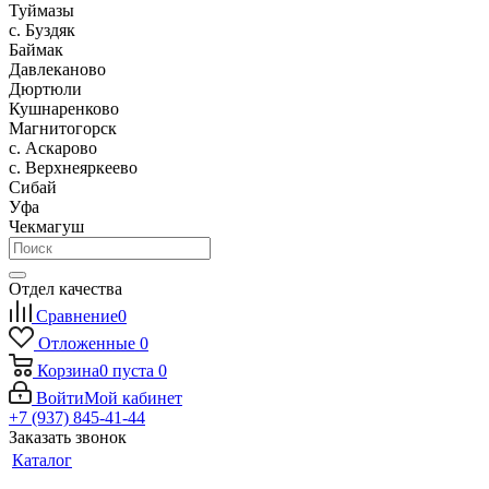
Туймазы
c. Буздяк
Баймак
Давлеканово
Дюртюли
Кушнаренково
Магнитогорск
с. Аскарово
с. Верхнеяркеево
Сибай
Уфа
Чекмагуш
Отдел качества
Сравнение
0
Отложенные
0
Корзина
0
пуста
0
Войти
Мой кабинет
+7 (937) 845-41-44
Заказать звонок
Каталог