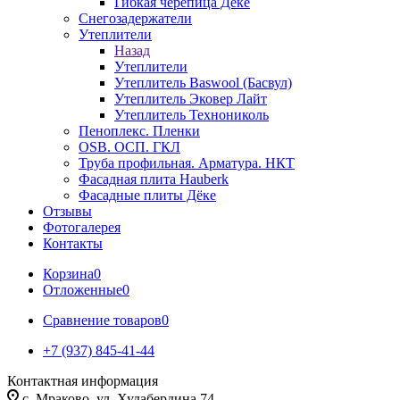
Гибкая черепица Дёке
Снегозадержатели
Утеплители
Назад
Утеплители
Утеплитель Baswool (Басвул)
Утеплитель Эковер Лайт
Утеплитель Технониколь
Пеноплекс. Пленки
OSB. ОСП. ГКЛ
Труба профильная. Арматура. НКТ
Фасадная плита Hauberk
Фасадные плиты Дёке
Отзывы
Фотогалерея
Контакты
Корзина
0
Отложенные
0
Сравнение товаров
0
+7 (937) 845-41-44
Контактная информация
с. Мраково, ул. Худабердина 74