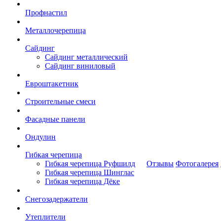
Профнастил
Металлочерепица
Сайдинг
Сайдинг металлический
Сайдинг виниловый
Евроштакетник
Строительные смеси
Фасадные панели
Ондулин
Гибкая черепица
Гибкая черепица Руфшилд
Отзывы
Фотогалерея
Гибкая черепица Шинглас
Гибкая черепица Дёке
Снегозадержатели
Утеплители