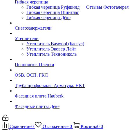
Гибкая черепица
Гибкая черепица Руфшилд
Отзывы
Фотогалерея
Гибкая черепица Шинглас
Гибкая черепица Дёке
Снегозадержатели
Утеплители
Утеплитель Baswool (Басвул)
Утеплитель Эковер Лайт
Утеплитель Технониколь
Пеноплекс. Пленки
OSB. ОСП. ГКЛ
Труба профильная. Арматура. НКТ
Фасадная плита Hauberk
Фасадные плиты Дёке
Сравнение
0
Отложенные
0
Корзина
0
0