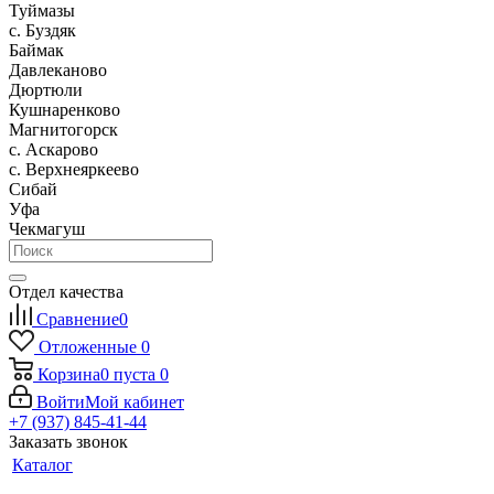
Туймазы
c. Буздяк
Баймак
Давлеканово
Дюртюли
Кушнаренково
Магнитогорск
с. Аскарово
с. Верхнеяркеево
Сибай
Уфа
Чекмагуш
Отдел качества
Сравнение
0
Отложенные
0
Корзина
0
пуста
0
Войти
Мой кабинет
+7 (937) 845-41-44
Заказать звонок
Каталог