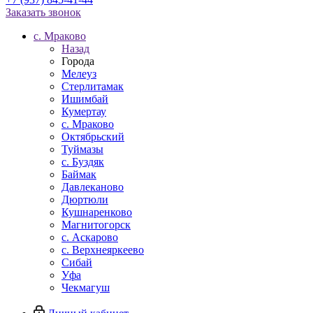
Заказать звонок
c. Мраково
Назад
Города
Мелеуз
Стерлитамак
Ишимбай
Кумертау
c. Мраково
Октябрьский
Туймазы
c. Буздяк
Баймак
Давлеканово
Дюртюли
Кушнаренково
Магнитогорск
с. Аскарово
с. Верхнеяркеево
Сибай
Уфа
Чекмагуш