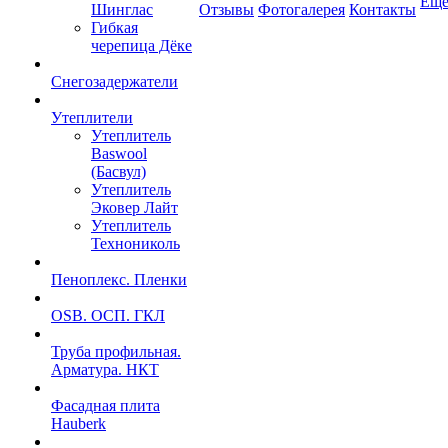
Ещ
Шинглас
Отзывы
Фотогалерея
Контакты
Гибкая
черепица Дёке
Снегозадержатели
Утеплители
Утеплитель
Baswool
(Басвул)
Утеплитель
Эковер Лайт
Утеплитель
Технониколь
Пеноплекс. Пленки
OSB. ОСП. ГКЛ
Труба профильная.
Арматура. НКТ
Фасадная плита
Hauberk