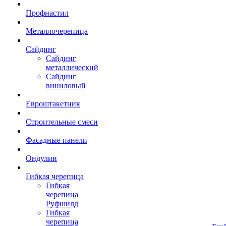
Профнастил
Металлочерепица
Сайдинг
Сайдинг
металлический
Сайдинг
виниловый
Евроштакетник
Строительные смеси
Фасадные панели
Ондулин
Гибкая черепица
Гибкая
черепица
Руфшилд
Гибкая
черепица