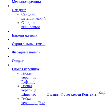
Металлочерепица
Сайдинг
Сайдинг
металлический
Сайдинг
виниловый
Евроштакетник
Строительные смеси
Фасадные панели
Ондулин
Гибкая черепица
Гибкая
черепица
Руфшилд
Гибкая
черепица
Ещ
Шинглас
Отзывы
Фотогалерея
Контакты
Гибкая
черепица Дёке