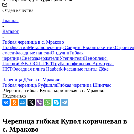
Отдел качества
Главная
-
Каталог
-
Гибкая черепица в c. Мраково
Профнастил
Металлочерепица
Сайдинг
Евроштакетник
Строите
смеси
Фасадные панели
Ондулин
Гибкая
черепица
Снегозадержатели
Утеплители
Пеноплекс.
Пленки
OSB. ОСП. ГКЛ
Труба профильная. Арматура.
НКТ
Фасадная плита Hauberk
Фасадные плиты Дёке
-
Черепица Дёке в c. Мраково
Гибкая черепица Руфшилд
Гибкая черепица Шинглас
-
Черепица гибкая Купол коричневая в c. Мраково
Поделиться
Черепица гибкая Купол коричневая в
c. Мраково