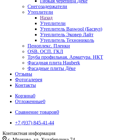
Гибкая черепица Дёке
Снегозадержатели
Утеплители
Назад
Утеплители
Утеплитель Baswool (Басвул)
Утеплитель Эковер Лайт
Утеплитель Технониколь
Пеноплекс. Пленки
OSB. ОСП. ГКЛ
Труба профильная. Арматура. НКТ
Фасадная плита Hauberk
Фасадные плиты Дёке
Отзывы
Фотогалерея
Контакты
Корзина
0
Отложенные
0
Сравнение товаров
0
+7 (937) 845-41-44
Контактная информация
с. Мраково, ул. Худабердина 74