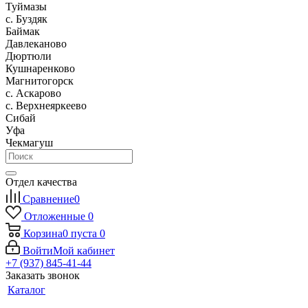
Туймазы
c. Буздяк
Баймак
Давлеканово
Дюртюли
Кушнаренково
Магнитогорск
с. Аскарово
с. Верхнеяркеево
Сибай
Уфа
Чекмагуш
Отдел качества
Сравнение
0
Отложенные
0
Корзина
0
пуста
0
Войти
Мой кабинет
+7 (937) 845-41-44
Заказать звонок
Каталог