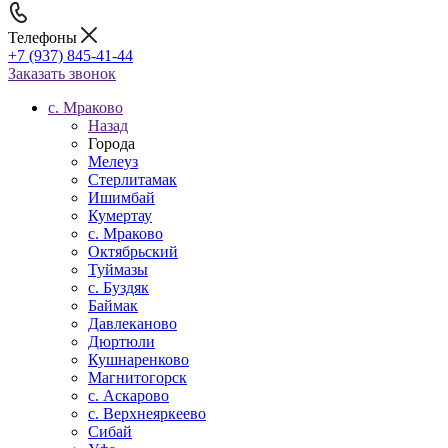
Телефоны
+7 (937) 845-41-44
Заказать звонок
c. Мраково
Назад
Города
Мелеуз
Стерлитамак
Ишимбай
Кумертау
c. Мраково
Октябрьский
Туймазы
c. Буздяк
Баймак
Давлеканово
Дюртюли
Кушнаренково
Магнитогорск
с. Аскарово
с. Верхнеяркеево
Сибай