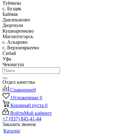
Туймазы
c. Буздяк
Баймак
Давлеканово
Дюртюли
Кушнаренково
Магнитогорск
с. Аскарово
с. Верхнеяркеево
Сибай
Уфа
Чекмагуш
Отдел качества
Сравнение
0
Отложенные
0
Корзина
0
пуста
0
Войти
Мой кабинет
+7 (937) 845-41-44
Заказать звонок
Каталог