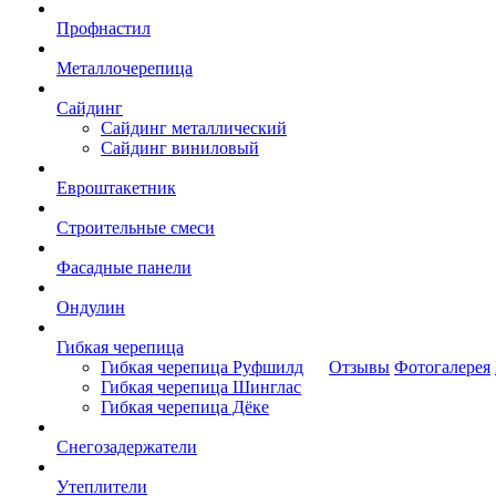
Профнастил
Металлочерепица
Сайдинг
Сайдинг металлический
Сайдинг виниловый
Евроштакетник
Строительные смеси
Фасадные панели
Ондулин
Гибкая черепица
Гибкая черепица Руфшилд
Отзывы
Фотогалерея
Гибкая черепица Шинглас
Гибкая черепица Дёке
Снегозадержатели
Утеплители