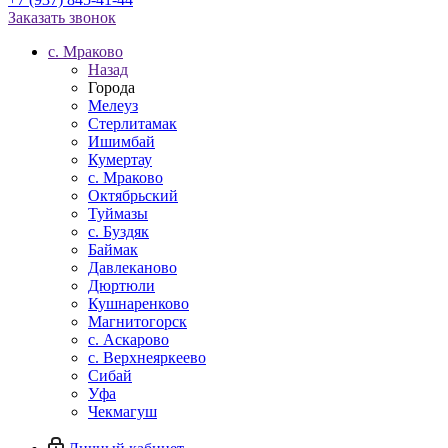
Заказать звонок
c. Мраково
Назад
Города
Мелеуз
Стерлитамак
Ишимбай
Кумертау
c. Мраково
Октябрьский
Туймазы
c. Буздяк
Баймак
Давлеканово
Дюртюли
Кушнаренково
Магнитогорск
с. Аскарово
с. Верхнеяркеево
Сибай
Уфа
Чекмагуш