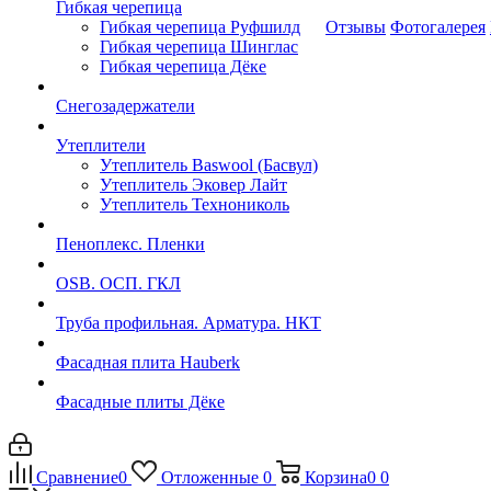
Гибкая черепица
Гибкая черепица Руфшилд
Отзывы
Фотогалерея
Гибкая черепица Шинглас
Гибкая черепица Дёке
Снегозадержатели
Утеплители
Утеплитель Baswool (Басвул)
Утеплитель Эковер Лайт
Утеплитель Технониколь
Пеноплекс. Пленки
OSB. ОСП. ГКЛ
Труба профильная. Арматура. НКТ
Фасадная плита Hauberk
Фасадные плиты Дёке
Сравнение
0
Отложенные
0
Корзина
0
0