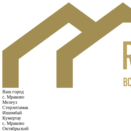
Ваш город
c. Мраково
Мелеуз
Стерлитамак
Ишимбай
Кумертау
c. Мраково
Октябрьский