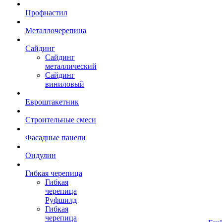
Профнастил
Металлочерепица
Сайдинг
Сайдинг
металлический
Сайдинг
виниловый
Евроштакетник
Строительные смеси
Фасадные панели
Ондулин
Гибкая черепица
Гибкая
черепица
Руфшилд
Гибкая
черепица