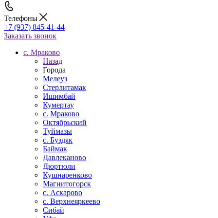
Телефоны
+7 (937) 845-41-44
Заказать звонок
c. Мраково
Назад
Города
Мелеуз
Стерлитамак
Ишимбай
Кумертау
c. Мраково
Октябрьский
Туймазы
c. Буздяк
Баймак
Давлеканово
Дюртюли
Кушнаренково
Магнитогорск
с. Аскарово
с. Верхнеяркеево
Сибай