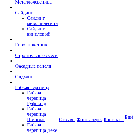
Металлочерепица
Сайдинг
Сайдинг
металлический
Сайдинг
виниловый
Евроштакетник
Строительные смеси
Фасадные панели
Ондулин
Гибкая черепица
Гибкая
черепица
Руфшилд
Гибкая
черепица
Ещ
Шинглас
Отзывы
Фотогалерея
Контакты
Гибкая
черепица Дёке