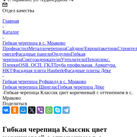
Отдел качества
Главная
-
Каталог
-
Гибкая черепица в c. Мраково
Профнастил
Металлочерепица
Сайдинг
Евроштакетник
Строите
смеси
Фасадные панели
Ондулин
Гибкая
черепица
Снегозадержатели
Утеплители
Пеноплекс.
Пленки
OSB. ОСП. ГКЛ
Труба профильная. Арматура.
НКТ
Фасадная плита Hauberk
Фасадные плиты Дёке
-
Гибкая черепица Руфшилд в c. Мраково
Гибкая черепица Шинглас
Гибкая черепица Дёке
-
Гибкая черепица Классик цвет коричневый с оттенением в c.
Мраково
Поделиться
Гибкая черепица Классик цвет