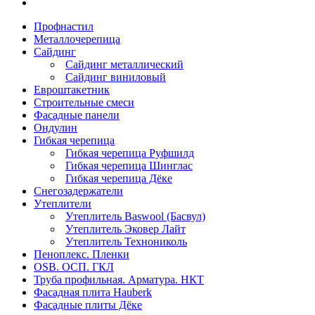
Профнастил
Металлочерепица
Сайдинг
Сайдинг металлический
Сайдинг виниловый
Евроштакетник
Строительные смеси
Фасадные панели
Ондулин
Гибкая черепица
Гибкая черепица Руфшилд
Гибкая черепица Шинглас
Гибкая черепица Дёке
Снегозадержатели
Утеплители
Утеплитель Baswool (Басвул)
Утеплитель Эковер Лайт
Утеплитель Технониколь
Пеноплекс. Пленки
OSB. ОСП. ГКЛ
Труба профильная. Арматура. НКТ
Фасадная плита Hauberk
Фасадные плиты Дёке