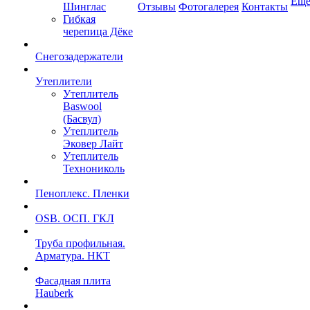
Ещ
Шинглас
Отзывы
Фотогалерея
Контакты
Гибкая
черепица Дёке
Снегозадержатели
Утеплители
Утеплитель
Baswool
(Басвул)
Утеплитель
Эковер Лайт
Утеплитель
Технониколь
Пеноплекс. Пленки
OSB. ОСП. ГКЛ
Труба профильная.
Арматура. НКТ
Фасадная плита
Hauberk