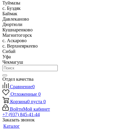
Туймазы
c. Буздяк
Баймак
Давлеканово
Дюртюли
Кушнаренково
Магнитогорск
с. Аскарово
с. Верхнеяркеево
Сибай
Уфа
Чекмагуш
Отдел качества
Сравнение
0
Отложенные
0
Корзина
0
пуста
0
Войти
Мой кабинет
+7 (937) 845-41-44
Заказать звонок
Каталог