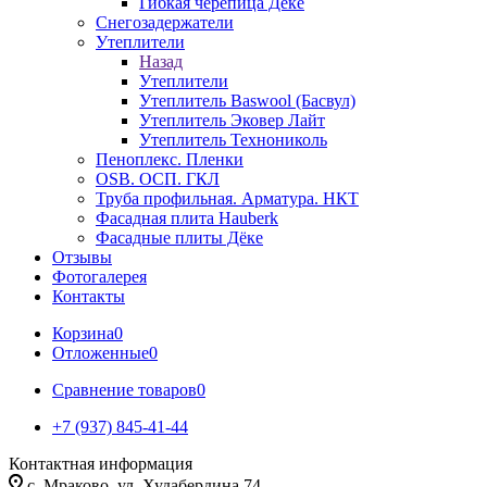
Гибкая черепица Дёке
Снегозадержатели
Утеплители
Назад
Утеплители
Утеплитель Baswool (Басвул)
Утеплитель Эковер Лайт
Утеплитель Технониколь
Пеноплекс. Пленки
OSB. ОСП. ГКЛ
Труба профильная. Арматура. НКТ
Фасадная плита Hauberk
Фасадные плиты Дёке
Отзывы
Фотогалерея
Контакты
Корзина
0
Отложенные
0
Сравнение товаров
0
+7 (937) 845-41-44
Контактная информация
с. Мраково, ул. Худабердина 74