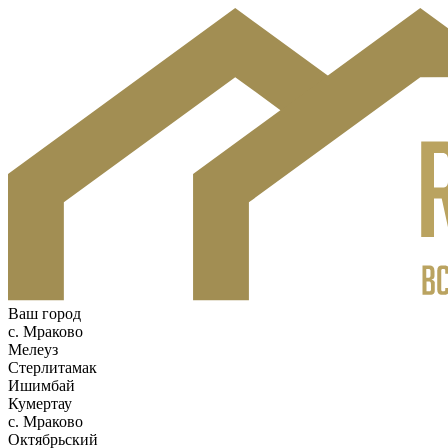
Ваш город
c. Мраково
Мелеуз
Стерлитамак
Ишимбай
Кумертау
c. Мраково
Октябрьский