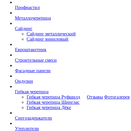
Профнастил
Металлочерепица
Сайдинг
Сайдинг металлический
Сайдинг виниловый
Евроштакетник
Строительные смеси
Фасадные панели
Ондулин
Гибкая черепица
Гибкая черепица Руфшилд
Отзывы
Фотогалерея
Гибкая черепица Шинглас
Гибкая черепица Дёке
Снегозадержатели
Утеплители