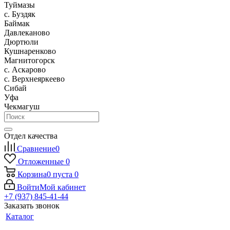
Туймазы
c. Буздяк
Баймак
Давлеканово
Дюртюли
Кушнаренково
Магнитогорск
с. Аскарово
с. Верхнеяркеево
Сибай
Уфа
Чекмагуш
Отдел качества
Сравнение
0
Отложенные
0
Корзина
0
пуста
0
Войти
Мой кабинет
+7 (937) 845-41-44
Заказать звонок
Каталог