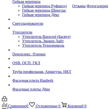
Гибкая черепица
Гибкая черепица Руфшилд
Отзывы
Фотогалерея
Гибкая черепица Шинглас
Гибкая черепица Дёке
Снегозадержатели
Утеплители
Утеплитель Baswool (Басвул)
Утеплитель Эковер Лайт
Утеплитель Технониколь
Пеноплекс. Пленки
OSB. ОСП. ГКЛ
Труба профильная. Арматура. НКТ
Фасадная плита Hauberk
Фасадные плиты Дёке
Сравнение
0
Отложенные
0
Корзина
0
0