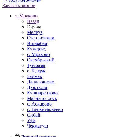
Заказать звонок
c. Мраково
Назад
Города
Мелеуз
Стерлитамак
Ишимбай
Кумертау
c. Мраково
Октябрьский
Туймазы
c. Буздяк
Баймак
Давлеканово
Дюртюли
Кушнаренково
Магнитогорск
с. Аскарово
с. Верхнеяркеево
Сибай
Уфа
Чекмагуш