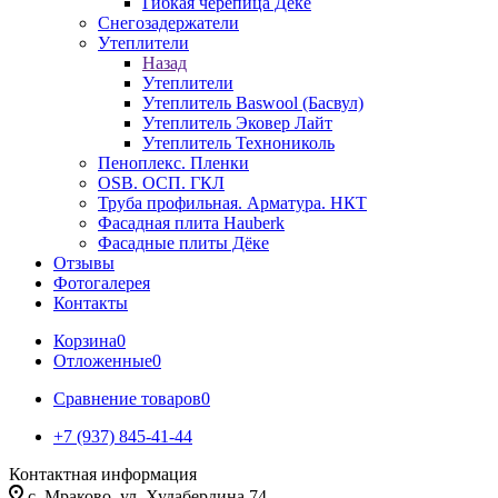
Гибкая черепица Дёке
Снегозадержатели
Утеплители
Назад
Утеплители
Утеплитель Baswool (Басвул)
Утеплитель Эковер Лайт
Утеплитель Технониколь
Пеноплекс. Пленки
OSB. ОСП. ГКЛ
Труба профильная. Арматура. НКТ
Фасадная плита Hauberk
Фасадные плиты Дёке
Отзывы
Фотогалерея
Контакты
Корзина
0
Отложенные
0
Сравнение товаров
0
+7 (937) 845-41-44
Контактная информация
с. Мраково, ул. Худабердина 74