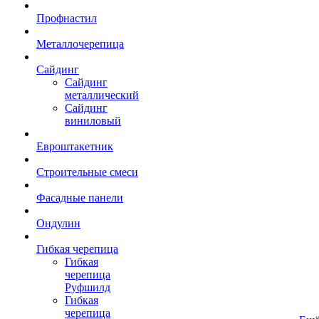
Профнастил
Металлочерепица
Сайдинг
Сайдинг
металлический
Сайдинг
виниловый
Евроштакетник
Строительные смеси
Фасадные панели
Ондулин
Гибкая черепица
Гибкая
черепица
Руфшилд
Гибкая
черепица