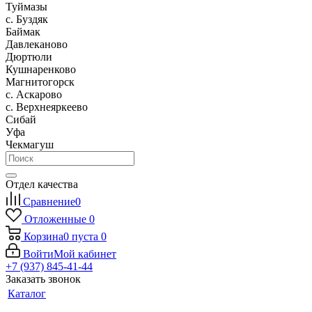
Туймазы
c. Буздяк
Баймак
Давлеканово
Дюртюли
Кушнаренково
Магнитогорск
с. Аскарово
с. Верхнеяркеево
Сибай
Уфа
Чекмагуш
Отдел качества
Сравнение
0
Отложенные
0
Корзина
0
пуста
0
Войти
Мой кабинет
+7 (937) 845-41-44
Заказать звонок
Каталог