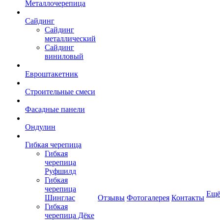
Металлочерепица
Сайдинг
Сайдинг
металлический
Сайдинг
виниловый
Евроштакетник
Строительные смеси
Фасадные панели
Ондулин
Гибкая черепица
Гибкая
черепица
Руфшилд
Гибкая
черепица
Ещ
Шинглас
Отзывы
Фотогалерея
Контакты
Гибкая
черепица Дёке