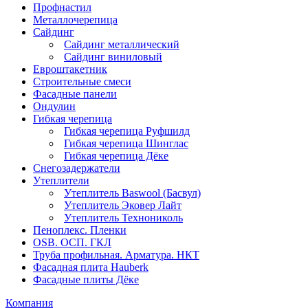
Профнастил
Металлочерепица
Сайдинг
Сайдинг металлический
Сайдинг виниловый
Евроштакетник
Строительные смеси
Фасадные панели
Ондулин
Гибкая черепица
Гибкая черепица Руфшилд
Гибкая черепица Шинглас
Гибкая черепица Дёке
Снегозадержатели
Утеплители
Утеплитель Baswool (Басвул)
Утеплитель Эковер Лайт
Утеплитель Технониколь
Пеноплекс. Пленки
OSB. ОСП. ГКЛ
Труба профильная. Арматура. НКТ
Фасадная плита Hauberk
Фасадные плиты Дёке
Компания