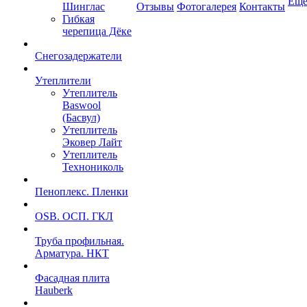
Ещ
Шинглас
Отзывы
Фотогалерея
Контакты
Гибкая
черепица Дёке
Снегозадержатели
Утеплители
Утеплитель
Baswool
(Басвул)
Утеплитель
Эковер Лайт
Утеплитель
Технониколь
Пеноплекс. Пленки
OSB. ОСП. ГКЛ
Труба профильная.
Арматура. НКТ
Фасадная плита
Hauberk