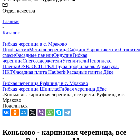
Отдел качества
Главная
-
Каталог
-
Гибкая черепица в c. Мраково
Профнастил
Металлочерепица
Сайдинг
Евроштакетник
Строите
смеси
Фасадные панели
Ондулин
Гибкая
черепица
Снегозадержатели
Утеплители
Пеноплекс.
Пленки
OSB. ОСП. ГКЛ
Труба профильная. Арматура.
НКТ
Фасадная плита Hauberk
Фасадные плиты Дёке
-
Гибкая черепица Руфшилд в c. Мраково
Гибкая черепица Шинглас
Гибкая черепица Дёке
-
Коньково - карнизная черепица, все цвета. Руфшилд в c.
Мраково
Поделиться
Коньково - карнизная черепица, все