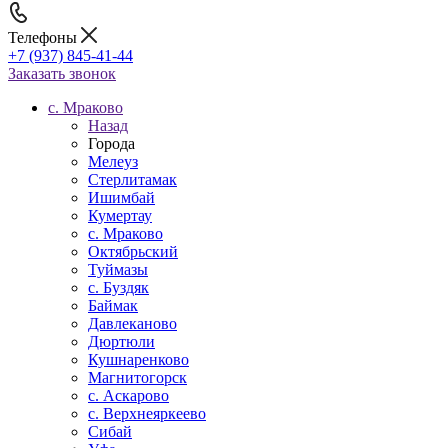
Телефоны
+7 (937) 845-41-44
Заказать звонок
c. Мраково
Назад
Города
Мелеуз
Стерлитамак
Ишимбай
Кумертау
c. Мраково
Октябрьский
Туймазы
c. Буздяк
Баймак
Давлеканово
Дюртюли
Кушнаренково
Магнитогорск
с. Аскарово
с. Верхнеяркеево
Сибай