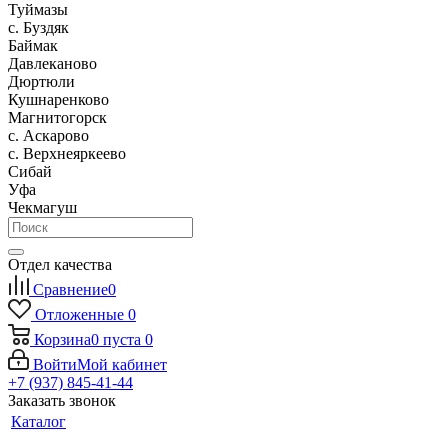
Туймазы
c. Буздяк
Баймак
Давлеканово
Дюртюли
Кушнаренково
Магнитогорск
с. Аскарово
с. Верхнеяркеево
Сибай
Уфа
Чекмагуш
Отдел качества
Сравнение
0
Отложенные
0
Корзина
0
пуста
0
Войти
Мой кабинет
+7 (937) 845-41-44
Заказать звонок
Каталог