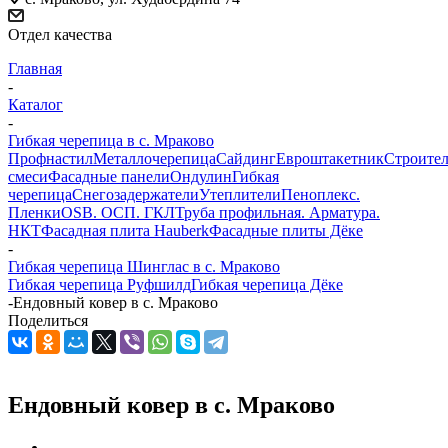
Отдел качества
Главная
-
Каталог
-
Гибкая черепица в c. Мраково
Профнастил
Металлочерепица
Сайдинг
Евроштакетник
Строите
смеси
Фасадные панели
Ондулин
Гибкая
черепица
Снегозадержатели
Утеплители
Пеноплекс.
Пленки
OSB. ОСП. ГКЛ
Труба профильная. Арматура.
НКТ
Фасадная плита Hauberk
Фасадные плиты Дёке
-
Гибкая черепица Шинглас в c. Мраково
Гибкая черепица Руфшилд
Гибкая черепица Дёке
-
Ендовный ковер в c. Мраково
Поделиться
Ендовный ковер в c. Мраково