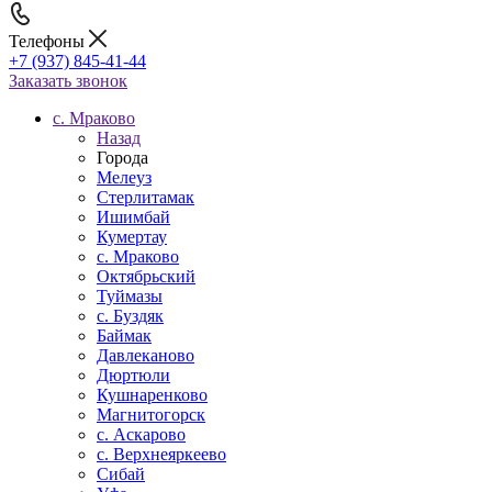
Телефоны
+7 (937) 845-41-44
Заказать звонок
c. Мраково
Назад
Города
Мелеуз
Стерлитамак
Ишимбай
Кумертау
c. Мраково
Октябрьский
Туймазы
c. Буздяк
Баймак
Давлеканово
Дюртюли
Кушнаренково
Магнитогорск
с. Аскарово
с. Верхнеяркеево
Сибай