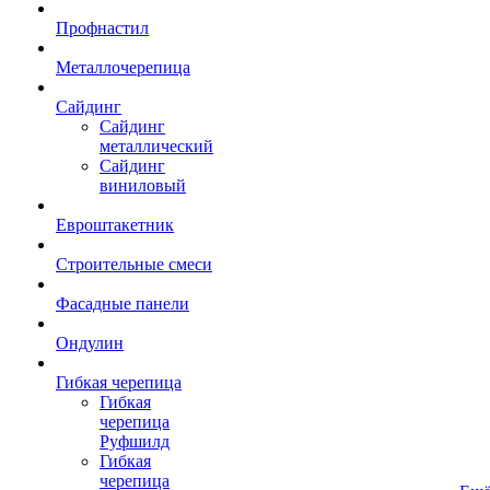
Профнастил
Металлочерепица
Сайдинг
Сайдинг
металлический
Сайдинг
виниловый
Евроштакетник
Строительные смеси
Фасадные панели
Ондулин
Гибкая черепица
Гибкая
черепица
Руфшилд
Гибкая
черепица