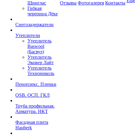
Ещ
Шинглас
Отзывы
Фотогалерея
Контакты
Гибкая
черепица Дёке
Снегозадержатели
Утеплители
Утеплитель
Baswool
(Басвул)
Утеплитель
Эковер Лайт
Утеплитель
Технониколь
Пеноплекс. Пленки
OSB. ОСП. ГКЛ
Труба профильная.
Арматура. НКТ
Фасадная плита
Hauberk