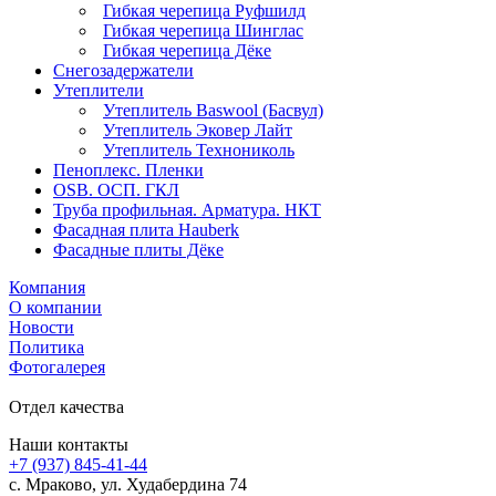
Гибкая черепица Руфшилд
Гибкая черепица Шинглас
Гибкая черепица Дёке
Снегозадержатели
Утеплители
Утеплитель Baswool (Басвул)
Утеплитель Эковер Лайт
Утеплитель Технониколь
Пеноплекс. Пленки
OSB. ОСП. ГКЛ
Труба профильная. Арматура. НКТ
Фасадная плита Hauberk
Фасадные плиты Дёке
Компания
О компании
Новости
Политика
Фотогалерея
Отдел качества
Наши контакты
+7 (937) 845-41-44
с. Мраково, ул. Худабердина 74