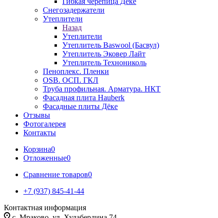
Гибкая черепица Дёке
Снегозадержатели
Утеплители
Назад
Утеплители
Утеплитель Baswool (Басвул)
Утеплитель Эковер Лайт
Утеплитель Технониколь
Пеноплекс. Пленки
OSB. ОСП. ГКЛ
Труба профильная. Арматура. НКТ
Фасадная плита Hauberk
Фасадные плиты Дёке
Отзывы
Фотогалерея
Контакты
Корзина
0
Отложенные
0
Сравнение товаров
0
+7 (937) 845-41-44
Контактная информация
с. Мраково, ул. Худабердина 74