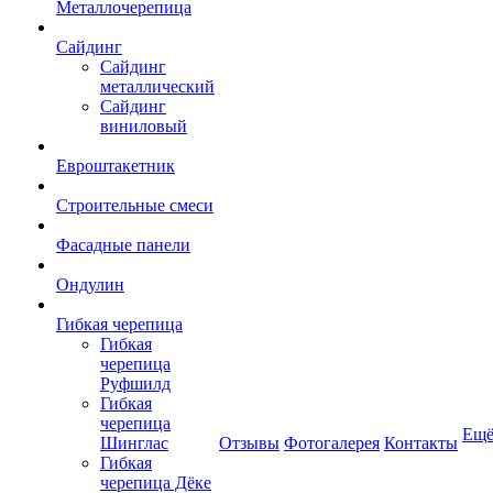
Металлочерепица
Сайдинг
Сайдинг
металлический
Сайдинг
виниловый
Евроштакетник
Строительные смеси
Фасадные панели
Ондулин
Гибкая черепица
Гибкая
черепица
Руфшилд
Гибкая
черепица
Ещ
Шинглас
Отзывы
Фотогалерея
Контакты
Гибкая
черепица Дёке