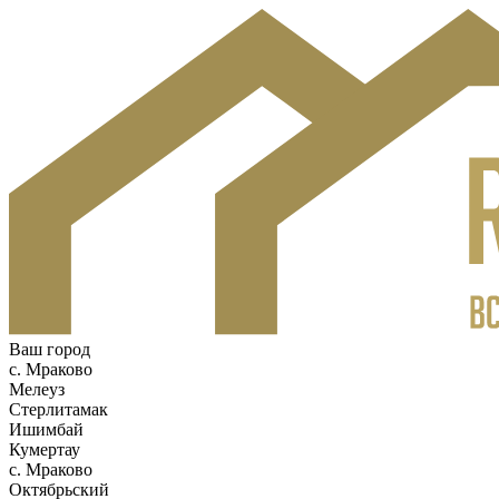
Ваш город
c. Мраково
Мелеуз
Стерлитамак
Ишимбай
Кумертау
c. Мраково
Октябрьский