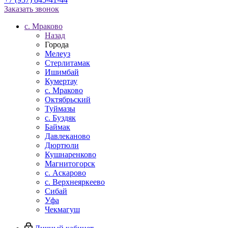
Заказать звонок
c. Мраково
Назад
Города
Мелеуз
Стерлитамак
Ишимбай
Кумертау
c. Мраково
Октябрьский
Туймазы
c. Буздяк
Баймак
Давлеканово
Дюртюли
Кушнаренково
Магнитогорск
с. Аскарово
с. Верхнеяркеево
Сибай
Уфа
Чекмагуш