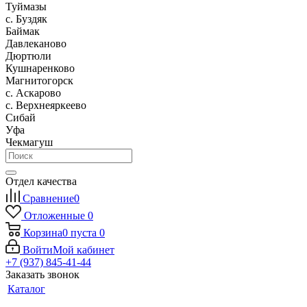
Туймазы
c. Буздяк
Баймак
Давлеканово
Дюртюли
Кушнаренково
Магнитогорск
с. Аскарово
с. Верхнеяркеево
Сибай
Уфа
Чекмагуш
Отдел качества
Сравнение
0
Отложенные
0
Корзина
0
пуста
0
Войти
Мой кабинет
+7 (937) 845-41-44
Заказать звонок
Каталог