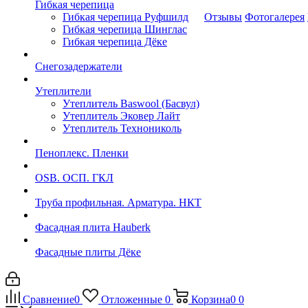
Гибкая черепица
Гибкая черепица Руфшилд
Отзывы
Фотогалерея
Гибкая черепица Шинглас
Гибкая черепица Дёке
Снегозадержатели
Утеплители
Утеплитель Baswool (Басвул)
Утеплитель Эковер Лайт
Утеплитель Технониколь
Пеноплекс. Пленки
OSB. ОСП. ГКЛ
Труба профильная. Арматура. НКТ
Фасадная плита Hauberk
Фасадные плиты Дёке
Сравнение
0
Отложенные
0
Корзина
0
0