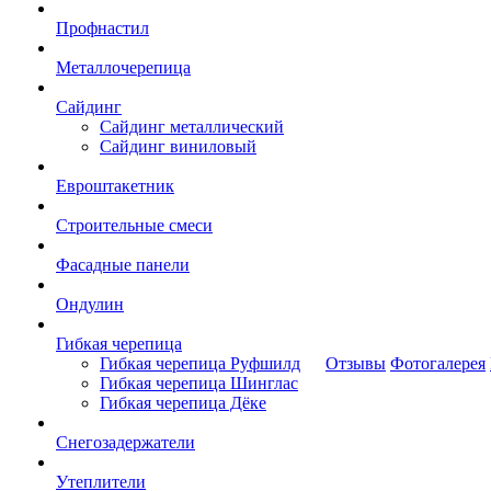
Профнастил
Металлочерепица
Сайдинг
Сайдинг металлический
Сайдинг виниловый
Евроштакетник
Строительные смеси
Фасадные панели
Ондулин
Гибкая черепица
Гибкая черепица Руфшилд
Отзывы
Фотогалерея
Гибкая черепица Шинглас
Гибкая черепица Дёке
Снегозадержатели
Утеплители