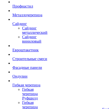
Профнастил
Металлочерепица
Сайдинг
Сайдинг
металлический
Сайдинг
виниловый
Евроштакетник
Строительные смеси
Фасадные панели
Ондулин
Гибкая черепица
Гибкая
черепица
Руфшилд
Гибкая
черепица