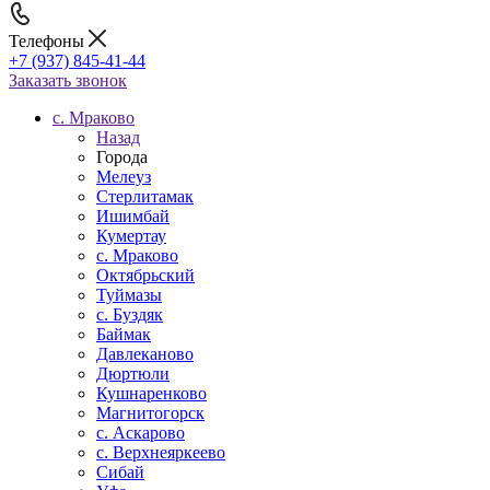
Телефоны
+7 (937) 845-41-44
Заказать звонок
c. Мраково
Назад
Города
Мелеуз
Стерлитамак
Ишимбай
Кумертау
c. Мраково
Октябрьский
Туймазы
c. Буздяк
Баймак
Давлеканово
Дюртюли
Кушнаренково
Магнитогорск
с. Аскарово
с. Верхнеяркеево
Сибай