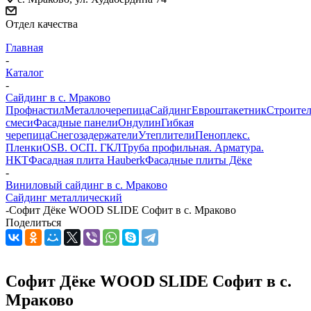
Отдел качества
Главная
-
Каталог
-
Сайдинг в c. Мраково
Профнастил
Металлочерепица
Сайдинг
Евроштакетник
Строите
смеси
Фасадные панели
Ондулин
Гибкая
черепица
Снегозадержатели
Утеплители
Пеноплекс.
Пленки
OSB. ОСП. ГКЛ
Труба профильная. Арматура.
НКТ
Фасадная плита Hauberk
Фасадные плиты Дёке
-
Виниловый сайдинг в c. Мраково
Сайдинг металлический
-
Софит Дёке WOOD SLIDE Софит в c. Мраково
Поделиться
Софит Дёке WOOD SLIDE Софит в c.
Мраково