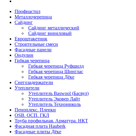
Профнастил
Металлочерепица
Сайдинг
Сайдинг металлический
Сайдинг виниловый
Евроштакетник
Строительные смеси
Фасадные панели
Ондулин
Гибкая черепица
Гибкая черепица Руфшилд
Гибкая черепица Шинглас
Гибкая черепица Дёке
Снегозадержатели
Утеплители
Утеплитель Baswool (Басвул)
Утеплитель Эковер Лайт
Утеплитель Технониколь
Пеноплекс. Пленки
OSB. ОСП. ГКЛ
Труба профильная. Арматура. НКТ
Фасадная плита Hauberk
Фасадные плиты Дёке