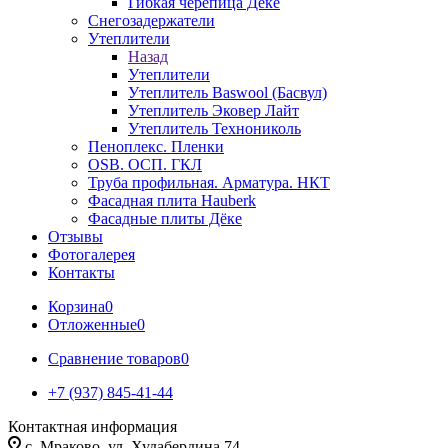
Гибкая черепица Дёке
Снегозадержатели
Утеплители
Назад
Утеплители
Утеплитель Baswool (Басвул)
Утеплитель Эковер Лайт
Утеплитель Технониколь
Пеноплекс. Пленки
OSB. ОСП. ГКЛ
Труба профильная. Арматура. НКТ
Фасадная плита Hauberk
Фасадные плиты Дёке
Отзывы
Фотогалерея
Контакты
Корзина
0
Отложенные
0
Сравнение товаров
0
+7 (937) 845-41-44
Контактная информация
с. Мраково, ул. Худабердина 74