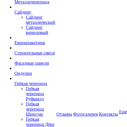
Металлочерепица
Сайдинг
Сайдинг
металлический
Сайдинг
виниловый
Евроштакетник
Строительные смеси
Фасадные панели
Ондулин
Гибкая черепица
Гибкая
черепица
Руфшилд
Гибкая
черепица
Ещ
Шинглас
Отзывы
Фотогалерея
Контакты
Гибкая
черепица Дёке