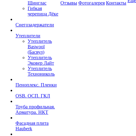
Ещ
Шинглас
Отзывы
Фотогалерея
Контакты
Гибкая
черепица Дёке
Снегозадержатели
Утеплители
Утеплитель
Baswool
(Басвул)
Утеплитель
Эковер Лайт
Утеплитель
Технониколь
Пеноплекс. Пленки
OSB. ОСП. ГКЛ
Труба профильная.
Арматура. НКТ
Фасадная плита
Hauberk