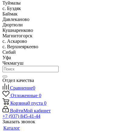
Туймазы
c. Буздяк
Баймак
Давлеканово
Дюртюли
Кушнаренково
Магнитогорск
с. Аскарово
с. Верхнеяркеево
Сибай
Уфа
Чекмагуш
Отдел качества
Сравнение
0
Отложенные
0
Корзина
0
пуста
0
Войти
Мой кабинет
+7 (937) 845-41-44
Заказать звонок
Каталог